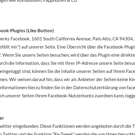
ungen wie Kombidosen, Papphülsen & Co.
ook-Plugins (Like-Button)
werks Facebook, 1601 South California Avenue, Palo Alto, CA 94304,
llt mir”) auf unserer Seite. Eine Übersicht über die Facebook-Plugi
/
. Wenn Sie unsere Seiten besuchen, wird über das Plugin eine dire
rch die Information, dass Sie mit Ihrer IP-Adresse unsere Seite bes
ingeloggt sind, können Sie die Inhalte unserer Seiten auf Ihrem Fac
n. Wir weisen darauf hin, dass wir als Anbieter der Seiten keine K
nformationen hierzu finden Sie in der Datenschutzerklärung von fac
h unserer Seiten Ihrem Facebook-Nutzerkonto zuordnen kann, loggen
er
witter eingebunden. Diese Funktionen werden angeboten durch die Twi
n Twitter und der Funktion “Re-Tweet” werden die von Ihnen besuch