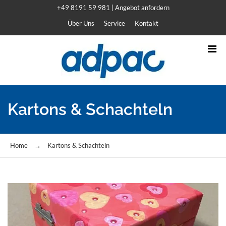
+49 8191 59 981
|
Angebot anfordern
Über Uns
Service
Kontakt
Kartons & Schachteln
Home
→
Kartons & Schachteln